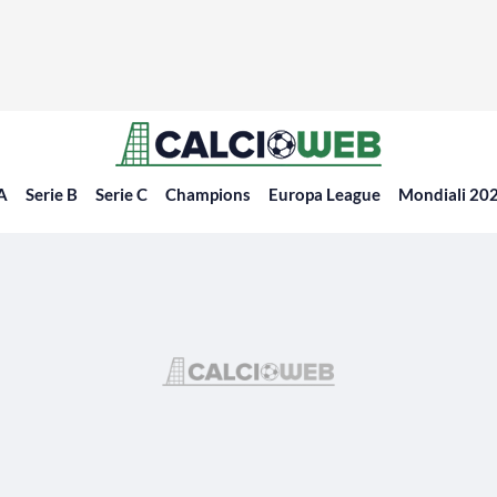
 A
Serie B
Serie C
Champions
Europa League
Mondiali 20