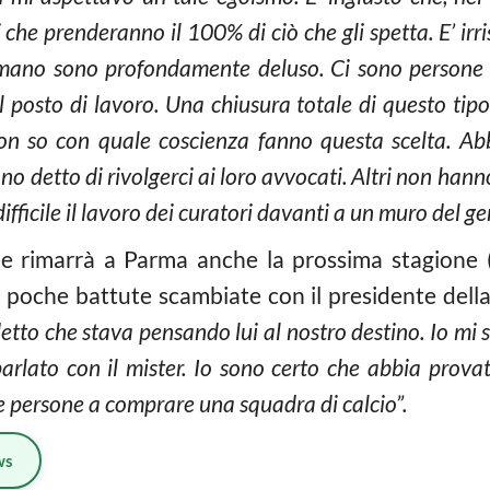
 che prenderanno il 100% di ciò che gli spetta. E’ irr
umano sono profondamente deluso. Ci sono persone ch
 posto di lavoro. Una chiusura totale di questo ti
n so con quale coscienza fanno questa scelta. Ab
no detto di rivolgerci ai loro avvocati. Altri non han
fficile il lavoro dei curatori davanti a un muro del ge
 rimarrà a Parma anche la prossima stagione (c
le poche battute scambiate con il presidente dell
detto che stava pensando lui al nostro destino. Io mi
arlato con il mister. Io sono certo che abbia pro
le persone a comprare una squadra di calcio”.
ws