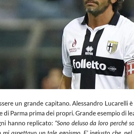
sere un grande capitano. Alessandro Lucarelli 
e di Parma prima dei propri. Grande esempio di lea
gni hanno replicato:
“Sono deluso da loro perché so
mi aspettavo un tale egoismo. E’ ingiusto che, nel 