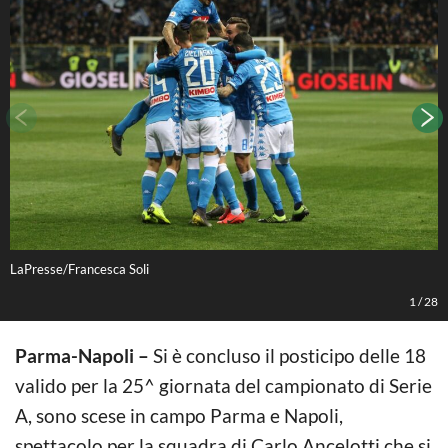
LaPresse/Francesca Soli
L
1
/
28
Parma-Napoli –
Si è concluso il posticipo delle 18
valido per la 25^ giornata del campionato di Serie
A, sono scese in campo Parma e Napoli,
spettacolo per la squadra di Carlo Ancelotti che si