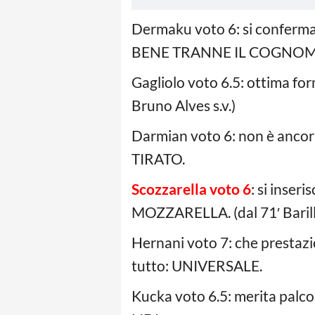
Dermaku voto 6: si conferma 
BENE TRANNE IL COGNOM
Gagliolo voto 6.5: ottima fo
Bruno Alves s.v.)
Darmian voto 6: non è ancor
TIRATO.
Scozzarella voto 6
: si inser
MOZZARELLA. (dal 71′ Barill
Hernani voto 7: che prestazi
tutto: UNIVERSALE.
Kucka voto 6.5: merita palc