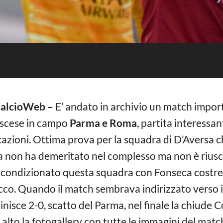
 CalcioWeb –
E’ andato in archivio un match import
scese in campo
Parma e Roma
, partita interessant
azioni. Ottima prova per la squadra di D’Aversa c
non ha demeritato nel complesso ma non è riuscit
no condizionato questa squadra con Fonseca costr
cco. Quando il match sembrava indirizzato verso i
inisce 2-0, scatto del Parma, nel finale la chiude 
lto la fotogallery con tutte le immagini del matc