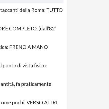
 attaccanti della Roma: TUTTO
NSORE COMPLETO. (dall’82’
 fisica: FRENO A MANO
 punto di vista fisico:
uantità, fa praticamente
o come pochi: VERSO ALTRI