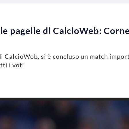
e pagelle di CalcioWeb: Cornel
i CalcioWeb, si è concluso un match importa
ti i voti