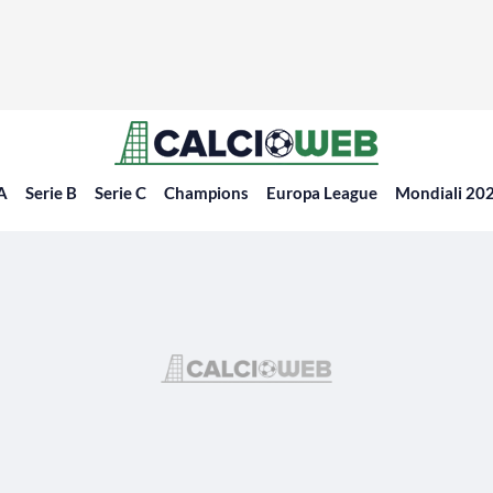
 A
Serie B
Serie C
Champions
Europa League
Mondiali 20