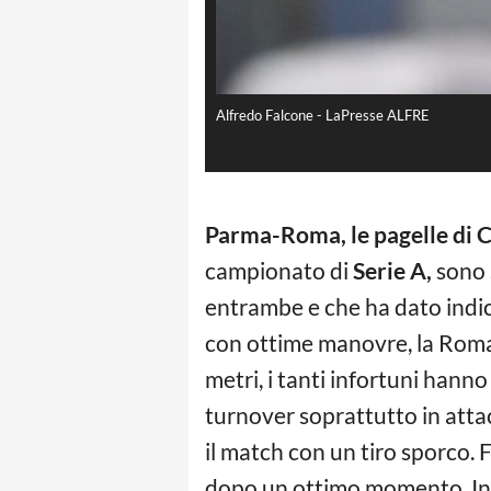
Alfredo Falcone - LaPresse ALFRE
Parma-Roma, le pagelle di
campionato di
Serie A,
sono 
entrambe e che ha dato indic
con ottime manovre, la Roma 
metri, i tanti infortuni han
turnover soprattutto in atta
il match con un tiro sporco. F
dopo un ottimo momento. In a