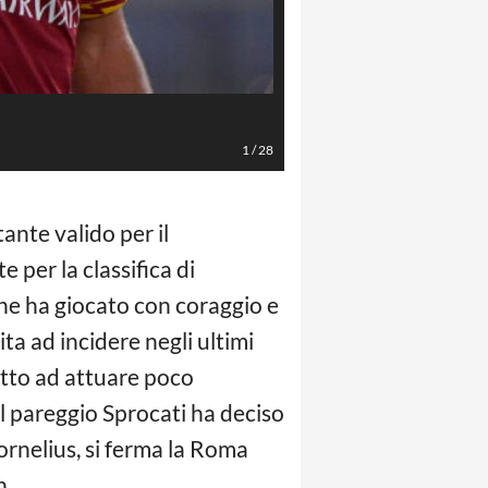
LaPresse/AS Roma/Fabio Rossi
1
/
28
ante valido per il
e per la classifica di
he ha giocato con coraggio e
a ad incidere negli ultimi
etto ad attuare poco
l pareggio Sprocati ha deciso
Cornelius, si ferma la Roma
h.