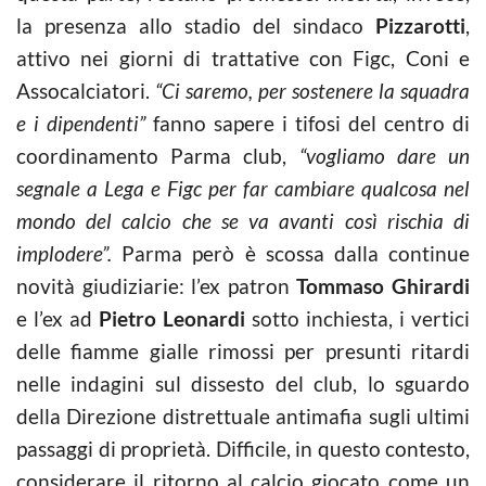
la presenza allo stadio del sindaco
Pizzarotti
,
attivo nei giorni di trattative con Figc, Coni e
Assocalciatori.
“Ci saremo, per sostenere la squadra
e i dipendenti”
fanno sapere i tifosi del centro di
coordinamento Parma club,
“vogliamo dare un
segnale a Lega e Figc per far cambiare qualcosa nel
mondo del calcio che se va avanti così rischia di
implodere”.
Parma però è scossa dalla continue
novità giudiziarie: l’ex patron
Tommaso Ghirardi
e l’ex ad
Pietro Leonardi
sotto inchiesta, i vertici
delle fiamme gialle rimossi per presunti ritardi
nelle indagini sul dissesto del club, lo sguardo
della Direzione distrettuale antimafia sugli ultimi
passaggi di proprietà. Difficile, in questo contesto,
considerare il ritorno al calcio giocato come un