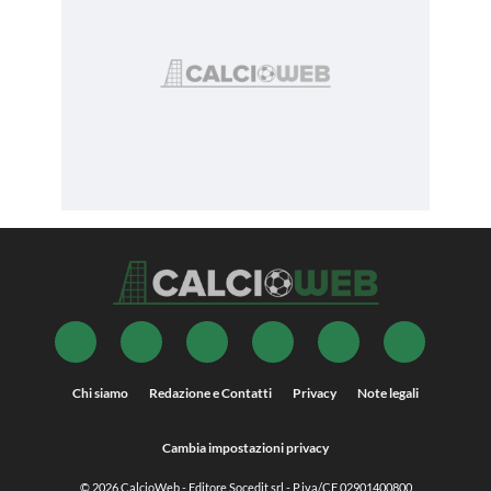
Chi siamo
Redazione e Contatti
Privacy
Note legali
Cambia impostazioni privacy
© 2026
CalcioWeb
- Editore Socedit srl - P.iva/CF 02901400800