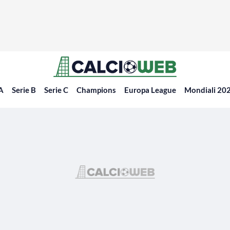
 A
Serie B
Serie C
Champions
Europa League
Mondiali 20