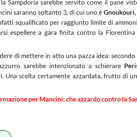
 la Sampdoria sarebbe servito come il pane vist
cini saranno soltanto 3, di cui uno è
Gnoukouri,
nfatti squalificato per raggiunto limite di ammon
farsi espellere a gara finita contro la Fiorentin
ere di mettere in atto una pazza idea: secondo
erazzurro sarebbe intenzionato a schierare
Peri
. Una scelta certamente azzardata, frutto di 
ormazione per Mancini: che azzardo contro la Sam