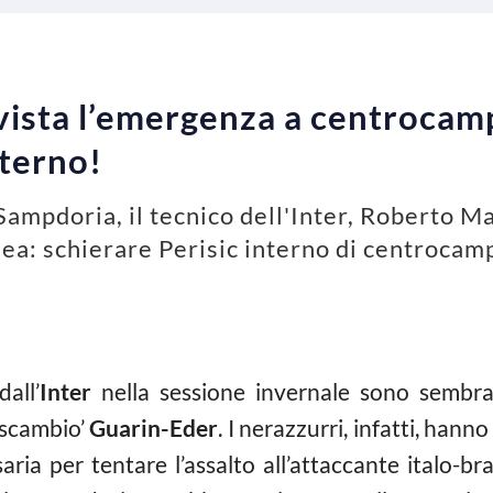
 vista l’emergenza a centrocamp
nterno!
 Sampdoria, il tecnico dell'Inter, Roberto M
ea: schierare Perisic interno di centrocam
all’
Inter
nella sessione invernale sono sembra
 ‘scambio’
Guarin-Eder
. I nerazzurri, infatti, han
aria per tentare l’assalto all’attaccante italo-br