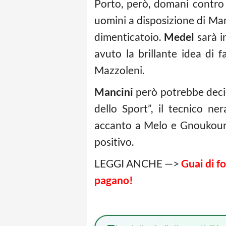
Porto, però, domani contro
uomini a disposizione di Man
dimenticatoio.
Medel
sarà i
avuto la brillante idea di 
Mazzoleni.
Mancini
però potrebbe decid
dello Sport”, il tecnico n
accanto a Melo e Gnoukouri
positivo.
LEGGI ANCHE —>
Guai di f
pagano!