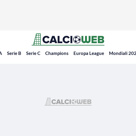
 A
Serie B
Serie C
Champions
Europa League
Mondiali 20