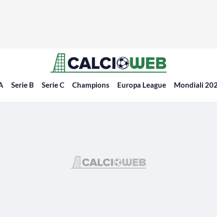
 A
Serie B
Serie C
Champions
Europa League
Mondiali 20