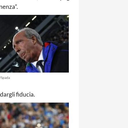
enenza”.
/Spada
argli fiducia.