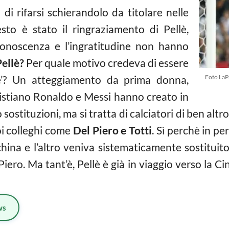
à di rifarsi schierandolo da titolare nelle
to è stato il ringraziamento di Pellè,
conoscenza e l’ingratitudine non hanno
Pellè?
Per quale motivo credeva di essere
bile’? Un atteggiamento da prima donna,
Foto LaP
ristiano Ronaldo e Messi hanno creato in
 sostituzioni, ma si tratta di calciatori di ben alt
oi colleghi come
Del Piero e Totti
. Sì perchè in per
hina e l’altro veniva sistematicamente sostituit
iero. Ma tant’è, Pellè è già in viaggio verso la Ci
ws