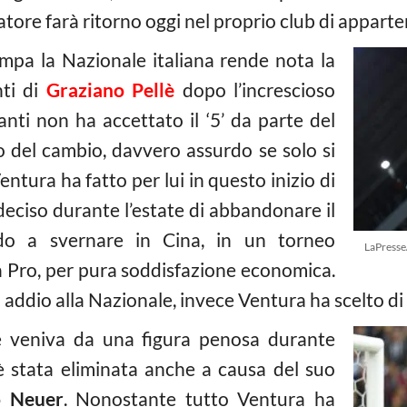
lciatore farà ritorno oggi nel proprio club di appart
pa la Nazionale italiana rende nota la
nti di
Graziano Pellè
dopo l’increscioso
vanti non ha accettato il ‘5’ da parte del
 del cambio, davvero assurdo se solo si
ntura ha fatto per lui in questo inizio di
 deciso durante l’estate di abbandonare il
ndo a svernare in Cina, in un torneo
LaPresse
a Pro, per pura soddisfazione economica.
addio alla Nazionale, invece Ventura ha scelto di d
te veniva da una figura penosa durante
a è stata eliminata anche a causa del suo
o Neuer
. Nonostante tutto Ventura ha