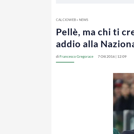
CALCIOWEB
»
NEWS
Pellè, ma chi ti c
addio alla Nazion
di
Francesco Gregorace
7 Ott 2016 | 12:09