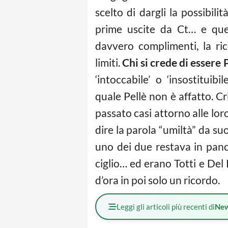
scelto di dargli la possibilit
prime uscite da Ct… e ques
davvero complimenti, la ri
limiti.
Chi si crede di essere 
‘intoccabile’ o ‘insostitui
quale Pellè non è affatto. C
passato casi attorno alle loro
dire la parola “umiltà” da su
uno dei due restava in panc
ciglio… ed erano Totti e Del P
d’ora in poi solo un ricordo.
Leggi gli articoli più recenti di
Ne