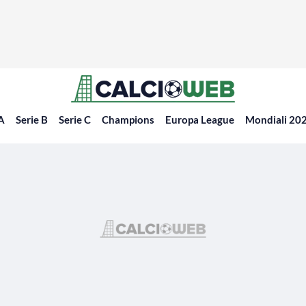
 A
Serie B
Serie C
Champions
Europa League
Mondiali 20