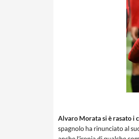
Alvaro Morata
si è rasato i 
spagnolo ha rinunciato al suo
anche l’ironia di qualche co