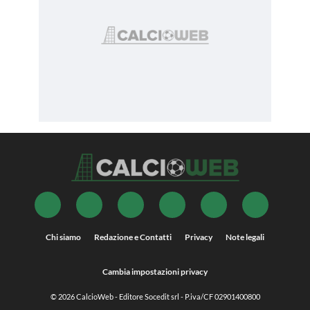
Chi siamo
Redazione e Contatti
Privacy
Note legali
Cambia impostazioni privacy
© 2026
CalcioWeb
- Editore Socedit srl - P.iva/CF 02901400800