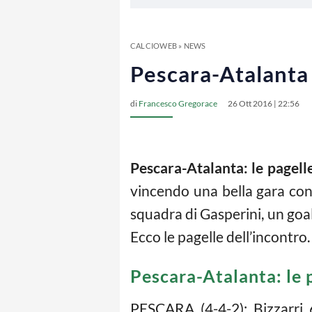
CALCIOWEB
»
NEWS
Pescara-Atalanta 
di
Francesco Gregorace
26 Ott 2016 | 22:56
Pescara-Atalanta: le pagell
vincendo una bella gara cont
squadra di Gasperini, un go
Ecco le pagelle dell’incontro.
Pescara-Atalanta: le 
PESCARA (4-4-2): Bizzarri 