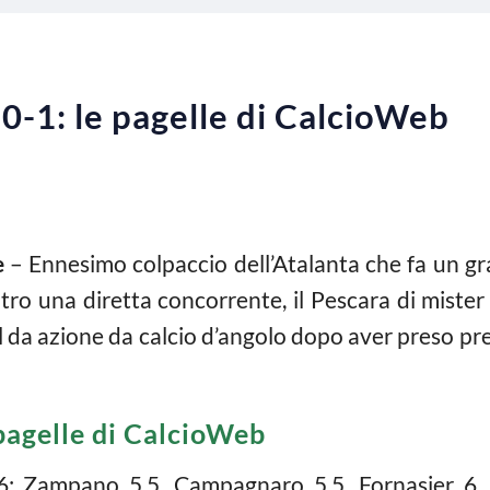
0-1: le pagelle di CalcioWeb
e
– Ennesimo colpaccio dell’Atalanta che fa un gr
ro una diretta concorrente, il Pescara di mister
al da azione da calcio d’angolo dopo aver preso p
pagelle di CalcioWeb
6; Zampano 5.5, Campagnaro 5.5, Fornasier 6, Bi