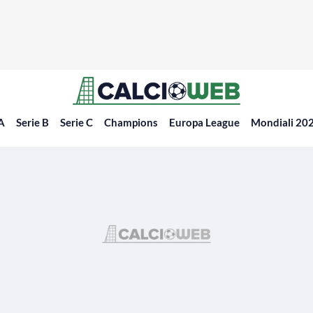
 A
Serie B
Serie C
Champions
Europa League
Mondiali 20