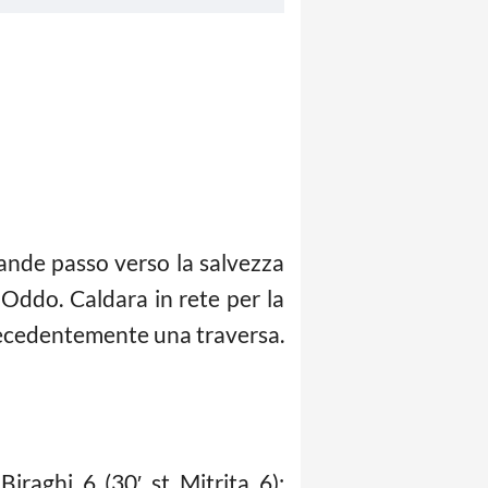
ande passo verso la salvezza
 Oddo. Caldara in rete per la
recedentemente una traversa.
raghi 6 (30′ st Mitrita 6);