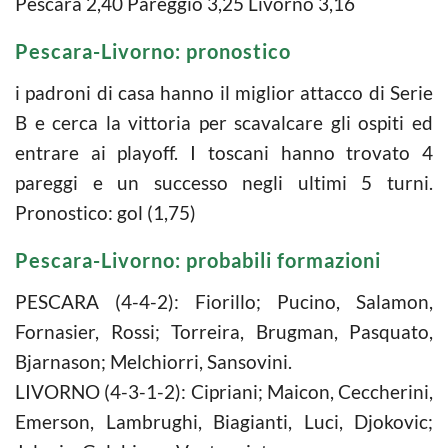
Pescara 2,40 Pareggio 3,25 Livorno 3,16
Pescara-Livorno: pronostico
i padroni di casa hanno il miglior attacco di Serie
B e cerca la vittoria per scavalcare gli ospiti ed
entrare ai playoff. I toscani hanno trovato 4
pareggi e un successo negli ultimi 5 turni.
Pronostico: gol (1,75)
Pescara-Livorno: probabili formazioni
PESCARA (4-4-2): Fiorillo; Pucino, Salamon,
Fornasier, Rossi; Torreira, Brugman, Pasquato,
Bjarnason; Melchiorri, Sansovini.
LIVORNO (4-3-1-2): Cipriani; Maicon, Ceccherini,
Emerson, Lambrughi, Biagianti, Luci, Djokovic;