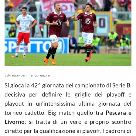
LaPresse - Jennifer Lorenzini
Si gioca la 42^ giornata del campionato di Serie B,
decisiva per definire le griglie dei playoff e
playout in un’intensissima ultima giornata del
torneo cadetto. Big match quello tra
Pescara e
Livorno
: si tratta di un vero e proprio scontro
diretto per la qualificazione ai playoff. I padroni di