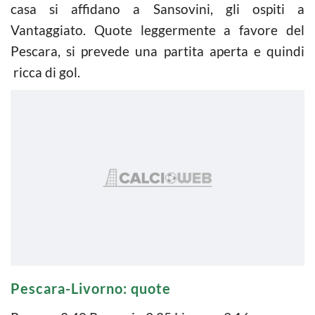
casa si affidano a Sansovini, gli ospiti a
Vantaggiato. Quote leggermente a favore del
Pescara, si prevede una partita aperta e quindi
ricca di gol.
Pescara-Livorno: quote