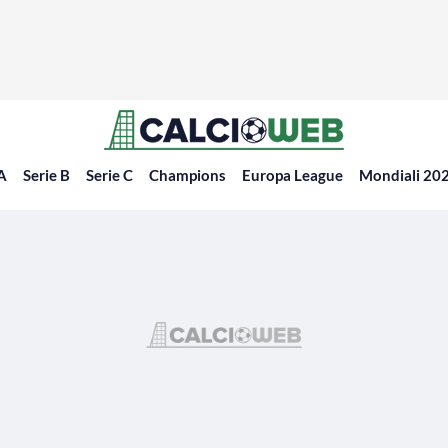
 A
Serie B
Serie C
Champions
Europa League
Mondiali 20