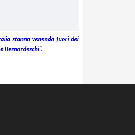
Italia stanno venendo fuori dei
o è Bernardeschi
“.