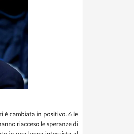
i è cambiata in positivo. 6 le
hanno riacceso le speranze di
o in una lunga intervista al