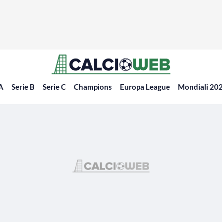
 A
Serie B
Serie C
Champions
Europa League
Mondiali 20