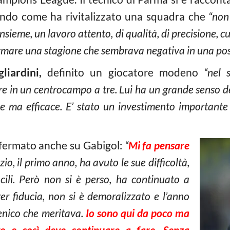
gando come ha rivitalizzato una squadra che
“non
nsieme, un lavoro attento, di qualità, di precisione, cu
ormare una stagione che sembrava negativa in una posi
liardini,
definito un giocatore modeno
“nel 
 in un centrocampo a tre. Lui ha un grande senso de
e ma efficace. E’ stato un investimento important
offermato anche su Gabigol:
“
Mi fa pensare
io, il primo anno, ha avuto le sue difficoltà,
cili. Però non si è perso, ha continuato a
er fiducia, non si è demoralizzato e l’anno
cenico che meritava.
Io sono qui da poco ma
to e così deve continuare a fare. Senza