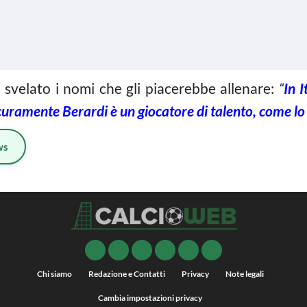
ha svelato i nomi che gli piacerebbe allenare:
“
In 
icuramente Berardi è un giocatore di talento, come l
ws
Chi siamo
Redazione e Contatti
Privacy
Note legali
Cambia impostazioni privacy