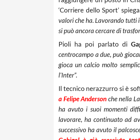
‘Corriere dello Sport’ spie
valori che ha. Lavorando tutti i
si può ancora cercare di trasf
Pioli ha poi parlato di
Gag
centrocampo a due, può giocare
gioca un calcio molto semplic
l’Inter”.
Il tecnico nerazzurro si è s
a Felipe Anderson
che nella Laz
ha avuto i suoi momenti diffi
lavorare, ha continuato ad av
successivo ha avuto il palcos
Gabigol è già cresciuto tan