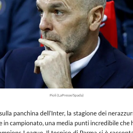
Pioli (LaPresse/Spada)
sulla panchina dell’Inter, la stagione dei nerazzurr
e in campionato, una media punti incredibile che 
mpions League. Il tecnico di Parma si è raccontat