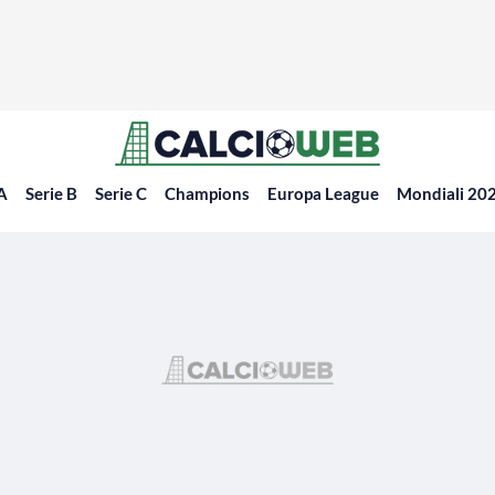
 A
Serie B
Serie C
Champions
Europa League
Mondiali 20