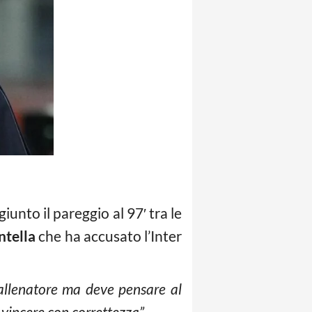
unto il pareggio al 97′ tra le
tella
che ha accusato l’Inter
allenatore ma deve pensare al
 vincere con correttezza”.