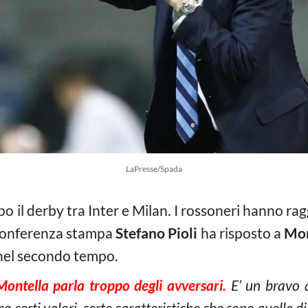
LaPresse/Spada
il derby tra Inter e Milan. I rossoneri hanno raggi
 conferenza stampa
Stefano Pioli
ha risposto a
Mon
nel secondo tempo.
ntella parla troppo degli avversari.
E’ un bravo 
 certi valori, certe caratteristiche che sono quelle di