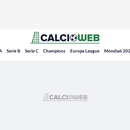
 A
Serie B
Serie C
Champions
Europa League
Mondiali 20