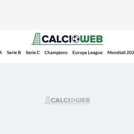
 A
Serie B
Serie C
Champions
Europa League
Mondiali 20