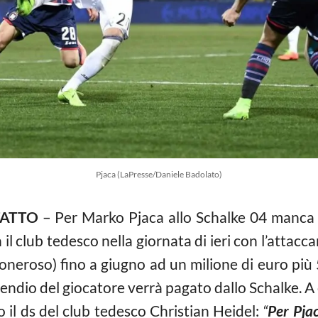
Pjaca (LaPresse/Daniele Badolato)
FATTO
– Per Marko Pjaca allo Schalke 04 manca so
l club tedesco nella giornata di ieri con l’attaccan
oneroso) fino a giugno ad un milione di euro più 
ipendio del giocatore verrà pagato dallo Schalke. 
o il ds del club tedesco Christian Heidel:
“
Per Pjac