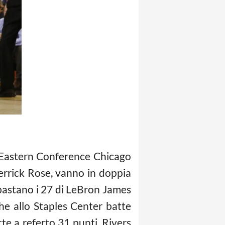
a Eastern Conference Chicago
Derrick Rose, vanno in doppia
 bastano i 27 di LeBron James
he allo Staples Center batte
e a referto 31 punti, Rivers