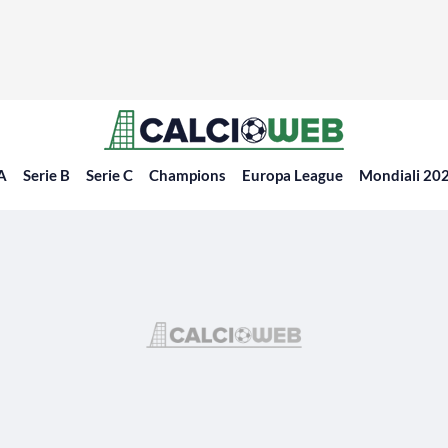
 A
Serie B
Serie C
Champions
Europa League
Mondiali 20