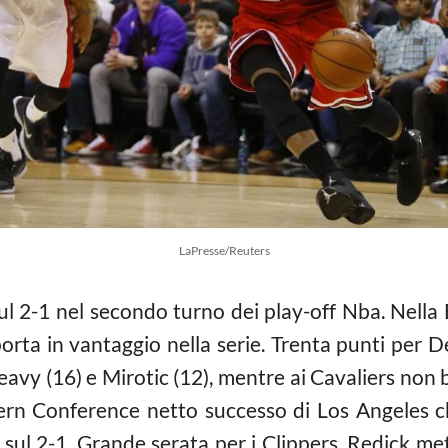
LaPresse/Reuters
sul 2-1 nel secondo turno dei play-off
Nba
. Nell
orta in vantaggio nella serie. Trenta punti per 
leavy (16) e Mirotic (12), mentre ai Cavaliers non
tern Conference netto successo di Los Angeles c
ul 2-1. Grande serata per i Clippers, Redick mett