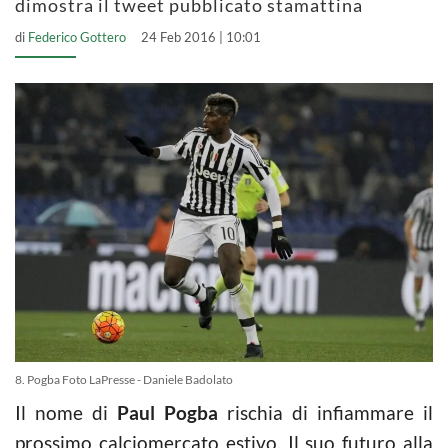
dimostra il tweet pubblicato stamattina
di
Federico Gottero
24 Feb 2016 | 10:01
8. Pogba Foto LaPresse - Daniele Badolato
Il nome di
Paul Pogba
rischia di infiammare il
prossimo calciomercato estivo. Il suo futuro alla