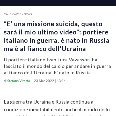
a
y
CALCIOWEB
»
NEWS
“E’ una missione suicida, questo
V
sarà il mio ultimo video”: portiere
italiano in guerra, è nato in Russia
i
ma è al fianco dell’Ucraina
Il portiere italiano Ivan Luca Vavassori ha
d
lasciato il mondo del calcio per andare in guerra
al fianco dell'Ucraina. E' nato in Russia
e
di
Stefano Vitetta
23 Mar 2022 | 13:14
o
La guerra tra Ucraina e Russia continua a
condizione inevitabilmente anche il mondo dello