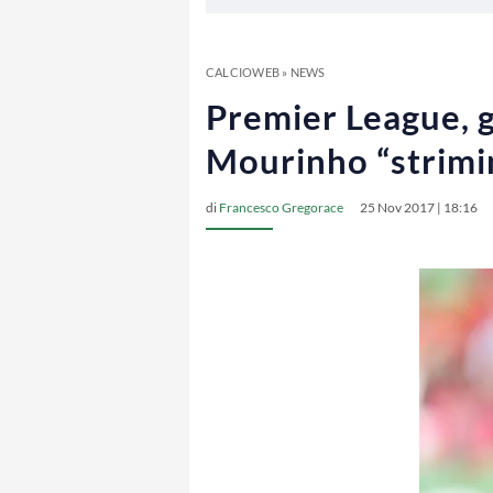
CALCIOWEB
»
NEWS
Premier League, g
Mourinho “strimin
di
Francesco Gregorace
25 Nov 2017 | 18:16