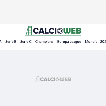
 A
Serie B
Serie C
Champions
Europa League
Mondiali 20