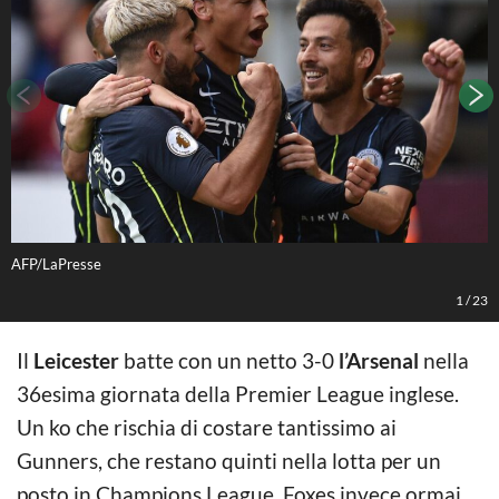
AFP/LaPresse
A
1
/
23
Il
Leicester
batte con un netto 3-0
l’Arsenal
nella
36esima giornata della Premier League inglese.
Un ko che rischia di costare tantissimo ai
Gunners, che restano quinti nella lotta per un
posto in Champions League. Foxes invece ormai