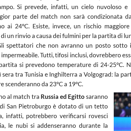
campo. Si prevede, infatti, un cielo nuvoloso 
gior parte del match non sarà condizionata da
no ai 24°C. Esiste, invece, un rischio maggiore
di un rinvio a causa dei fulmini per la partita di l
Gli spettatori che non avranno un posto sotto il
impermeabile. Tutti, tifosi inclusi, dovrebbero ess
a partita si prevedono temperature di 24-25°C. 
 sera tra Tunisia e Inghilterra a Volgograd: la par
re scenderanno da 23°C a 19°C.
nno al match tra
Russia ed Egitto
saranno
o di San Pietroburgo è dotato di un tetto
a, infatti, potrebbero verificarsi rovesci
gia, le nubi si addenseranno durante la