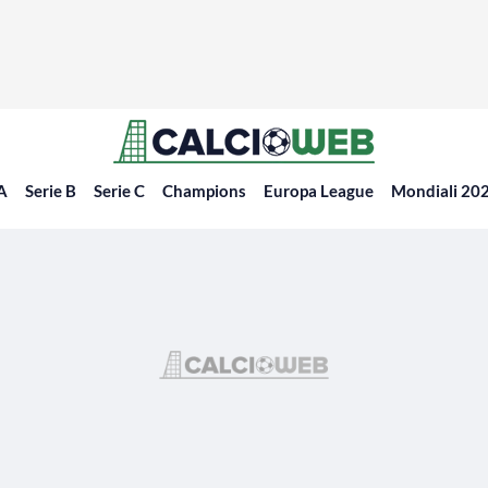
 A
Serie B
Serie C
Champions
Europa League
Mondiali 20