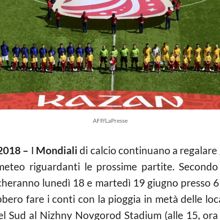
AFP/LaPresse
2018 –
I
Mondiali
di calcio continuano a regalare 
i meteo riguardanti le prossime partite. Second
ocheranno lunedì 18 e martedì 19 giugno presso 6 l
bero fare i conti con la pioggia in metà delle lo
el Sud al Nizhny Novgorod Stadium (alle 15, ora 