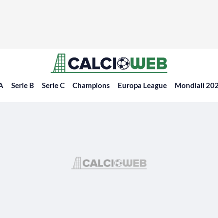
 A
Serie B
Serie C
Champions
Europa League
Mondiali 20