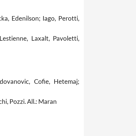
a, Edenilson; Iago, Perotti,
stienne, Laxalt, Pavoletti,
adovanovic, Cofie, Hetemaj;
chi, Pozzi. All.: Maran