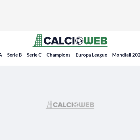
 A
Serie B
Serie C
Champions
Europa League
Mondiali 20