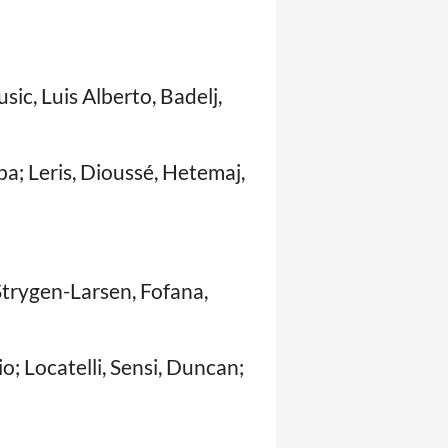
sic, Luis Alberto, Badelj,
ba; Leris, Dioussé, Hetemaj,
Strygen-Larsen, Fofana,
o; Locatelli, Sensi, Duncan;