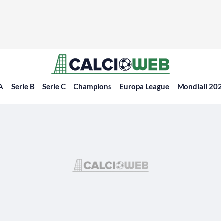
 A
Serie B
Serie C
Champions
Europa League
Mondiali 20