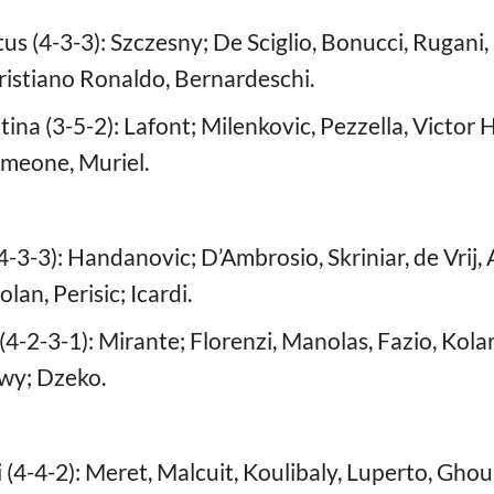
s (4-3-3): Szczesny; De Sciglio, Bonucci, Rugani,
ristiano Ronaldo, Bernardeschi.
ina (3-5-2): Lafont; Milenkovic, Pezzella, Victor 
imeone, Muriel.
4-3-3): Handanovic; D’Ambrosio, Skriniar, de Vrij
lan, Perisic; Icardi.
-2-3-1): Mirante; Florenzi, Manolas, Fazio, Kolar
awy; Dzeko.
(4-4-2): Meret, Malcuit, Koulibaly, Luperto, Ghou