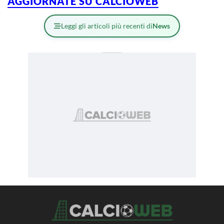
AGGIORNATE SU CALCIOWEB
Leggi gli articoli più recenti di
News