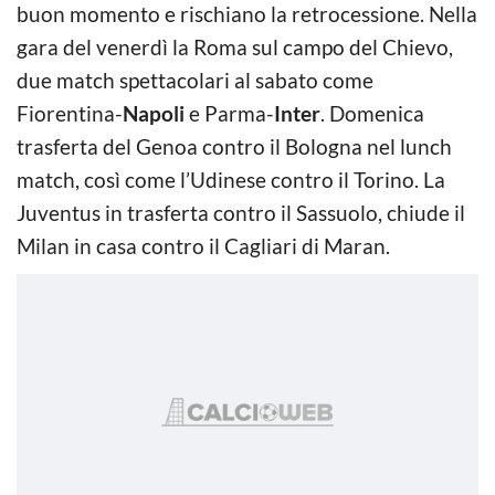
buon momento e rischiano la retrocessione. Nella
gara del venerdì la Roma sul campo del Chievo,
due match spettacolari al sabato come
Fiorentina-
Napoli
e Parma-
Inter
. Domenica
trasferta del Genoa contro il Bologna nel lunch
match, così come l’Udinese contro il Torino. La
Juventus in trasferta contro il Sassuolo, chiude il
Milan in casa contro il Cagliari di Maran.