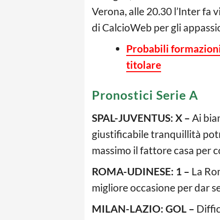
Verona, alle 20.30 l’Inter fa 
di CalcioWeb per gli appassi
Probabili formazioni
titolare
Pronostici Serie A
SPAL-JUVENTUS: X –
Ai bia
giustificabile tranquillità p
massimo il fattore casa per 
ROMA-UDINESE: 1 –
La Rom
migliore occasione per dar s
MILAN-LAZIO: GOL –
Diffi