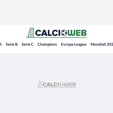
 A
Serie B
Serie C
Champions
Europa League
Mondiali 20