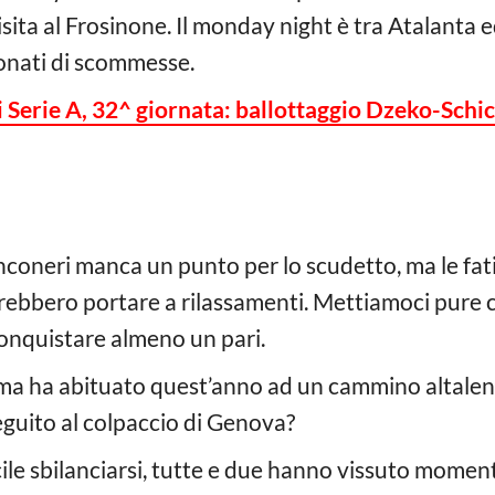
visita al Frosinone. Il monday night è tra Atalanta e
onati di scommesse.
 Serie A, 32^ giornata: ballottaggio Dzeko-Schi
nconeri manca un punto per lo scudetto, ma le fa
otrebbero portare a rilassamenti. Mettiamoci pure c
conquistare almeno un pari.
a ha abituato quest’anno ad un cammino altalen
eguito al colpaccio di Genova?
cile sbilanciarsi, tutte e due hanno vissuto moment