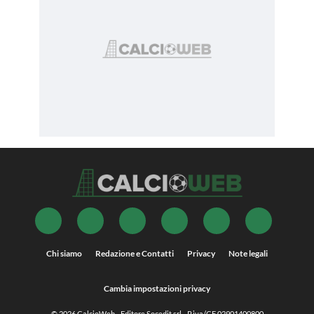
Chi siamo
Redazione e Contatti
Privacy
Note legali
Cambia impostazioni privacy
© 2026
CalcioWeb
- Editore Socedit srl - P.iva/CF 02901400800