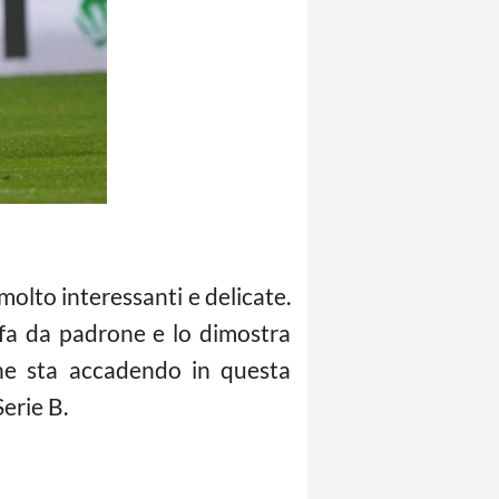
molto interessanti e delicate.
a fa da padrone e lo dimostra
che sta accadendo in questa
erie B.