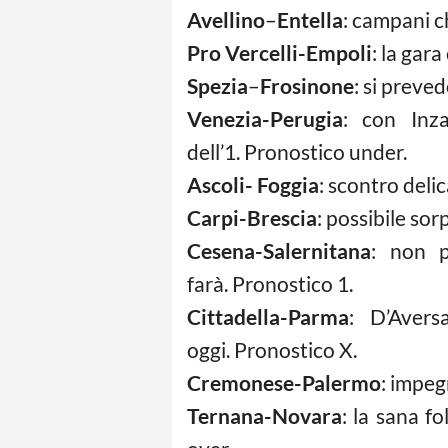
Avellino
–
Entella
: campani ch
Pro Vercelli-Empoli
: la gara
Spezia
–
Frosinone
: si preve
Venezia-Perugia
: con Inz
dell’1. Pronostico under.
Ascoli- Foggia
: scontro deli
Carpi-Brescia
: possibile sor
Cesena-Salernitana
: non p
farà. Pronostico 1.
Cittadella-Parma
: D’Avers
oggi. Pronostico X.
Cremonese-Palermo
: impeg
Ternana-Novara
: la sana f