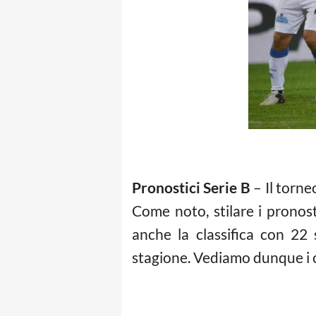
Pronostici Serie B
– Il torne
Come noto, stilare i pronost
anche la classifica con 22
stagione. Vediamo dunque i c