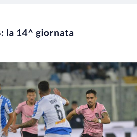
: la 14^ giornata