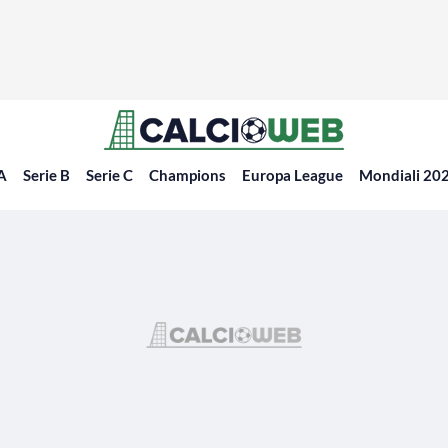
 A
Serie B
Serie C
Champions
Europa League
Mondiali 20