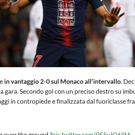
e
in vantaggio 2-0 sul Monaco all’intervallo
. Dec
lla gara. Secondo gol con un preciso destro su imb
ggi in contropiede e finalizzata dal fuoriclasse fra
e over the ground ?
pic.twitter.com/PF5uIQ6liM