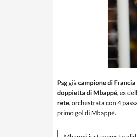
Psg
già
campione di Francia
doppietta di Mbappé
, ex de
rete
, orchestrata con 4 passa
primo gol di Mbappé.
Mbappé just seems to glid