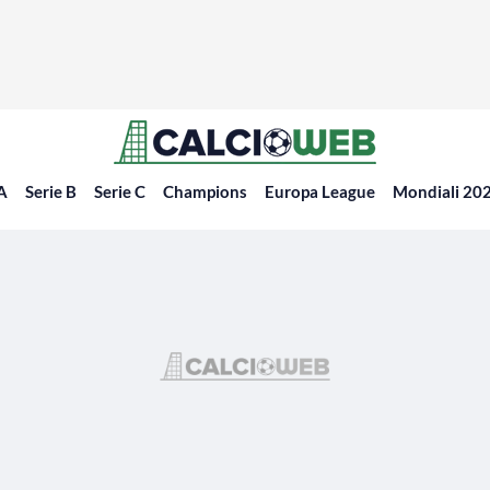
 A
Serie B
Serie C
Champions
Europa League
Mondiali 20