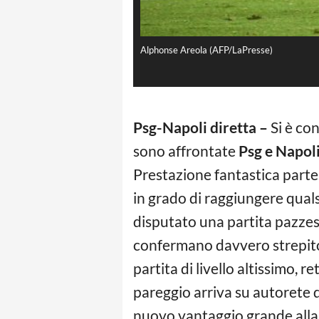
Alphonse Areola (AFP/LaPresse)
Psg-Napoli diretta –
Si è co
sono affrontate
Psg e Napol
Prestazione fantastica parte 
in grado di raggiungere qual
disputato una partita pazzesca
confermano davvero strepitosi
partita di livello altissimo, r
pareggio arriva su autorete d
nuovo vantaggio grande alla r