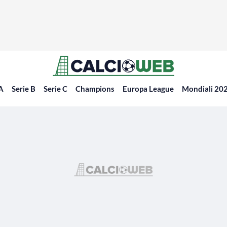
 A
Serie B
Serie C
Champions
Europa League
Mondiali 20