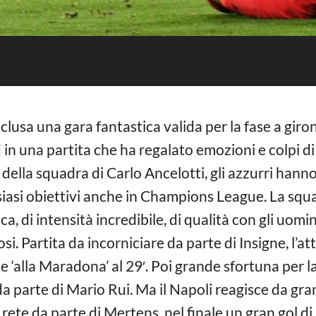
nclusa una gara fantastica valida per la fase a gir
i
in una partita che ha regalato emozioni e colpi di
della squadra di Carlo Ancelotti, gli azzurri hann
siasi obiettivi anche in Champions League. La squ
, di intensità incredibile, di qualità con gli uomin
. Partita da incorniciare da parte di Insigne, l’a
ete ‘alla Maradona’ al 29′. Poi grande sfortuna per l
a parte di Mario Rui. Ma il Napoli reagisce da gran
ete da parte di Mertens, nel finale un gran gol di D