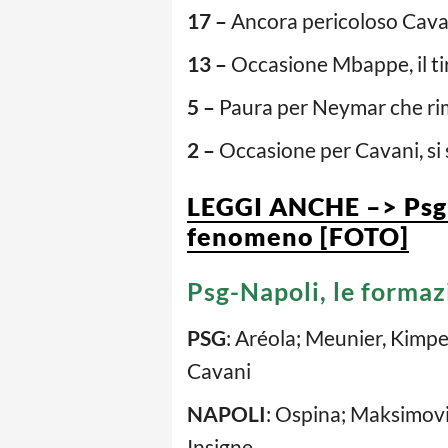
17 –
Ancora pericoloso Cavani
13 –
Occasione Mbappe, il tir
5 –
Paura per Neymar che rima
2 –
Occasione per Cavani, si s
LEGGI ANCHE –> Psg-N
fenomeno [FOTO]
Psg-Napoli, le formazi
PSG
: Aréola; Meunier, Kimp
Cavani
NAPOLI
: Ospina; Maksimovic
Insigne