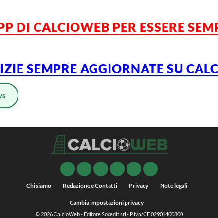
APP DI CALCIOWEB PER ESSERE SE
TIZIE SEMPRE AGGIORNATE SU CA
ws
Chi siamo
Redazione e Contatti
Privacy
Note legali
Cambia impostazioni privacy
© 2026
CalcioWeb
- Editore Socedit srl - P.iva/CF 02901400800