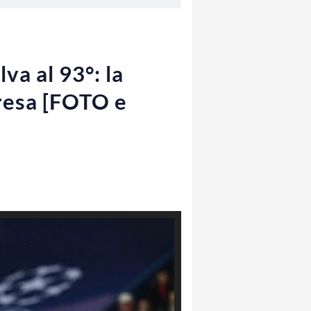
lva al 93°: la
presa [FOTO e