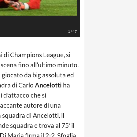
AFP/LaPresse
1
/
47
oni di Champions League, si
 scena fino all’ultimo minuto.
o giocato da big assoluta ed
adra di Carlo
Ancelotti
ha
i d’attacco che si
ttaccante autore di una
a squadra di Ancelotti, il
de squadra e trova al 75′ il
i Maria firma il 2-2. Sfoglia