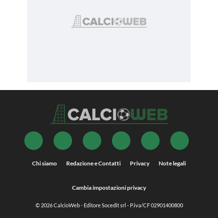
Chi siamo
Redazione e Contatti
Privacy
Note legali
Cambia impostazioni privacy
© 2026
CalcioWeb
- Editore Socedit srl - P.iva/CF 02901400800