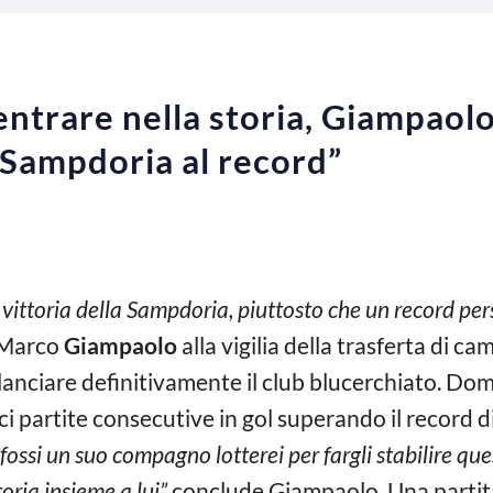
entrare nella storia, Giampaol
a Sampdoria al record”
vittoria della Sampdoria, piuttosto che un record per
 Marco
Giampaolo
alla vigilia della trasferta di c
anciare definitivamente il club blucerchiato. Do
i partite consecutive in gol superando il record d
fossi un suo compagno lotterei per fargli stabilire qu
oria insieme a lui”
conclude Giampaolo. Una partit