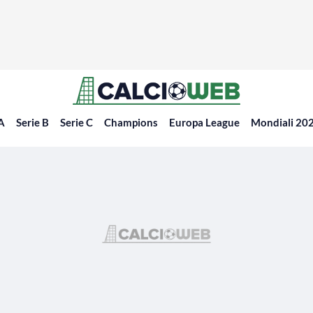
 A
Serie B
Serie C
Champions
Europa League
Mondiali 20