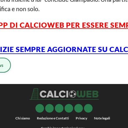
ifica e non solo.
PP DI CALCIOWEB
PER
ESSERE
SEM
TIZIE SEMPRE AGGIORNATE SU CA
ws
Chi siamo
Redazione e Contatti
Privacy
Note legali