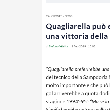
CALCIOWEB
»
NEWS
Quagliarella può 
una vittoria dell
di
Stefano Vitetta
1 Feb 2019 | 15:02
“Quagliarella preferirebbe una 
del tecnico della Sampdoria
molto importante e che può l
gol arriverebbe a quota dodic
stagione 1994′-95′:
“Ma se io 
Significherebbe entrare nella st