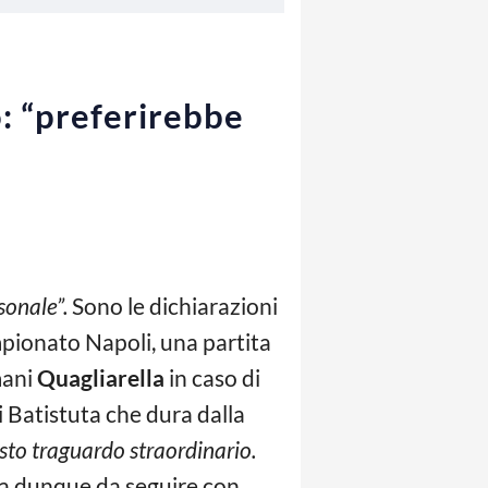
o: “preferirebbe
sonale”.
Sono le dichiarazioni
ampionato Napoli, una partita
mani
Quag
liarella
in caso di
i Batistuta che dura dalla
esto traguardo straordinario.
a dunque da seguire con