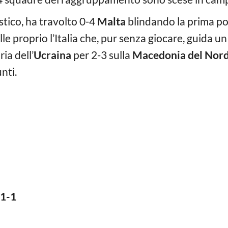
tico, ha travolto 0-4
Malta
blindando la prima pos
lle proprio l’Italia che, pur senza giocare, guida u
ia dell’
Ucraina
per 2-3 sulla
Macedonia del Nor
nti.
1-1