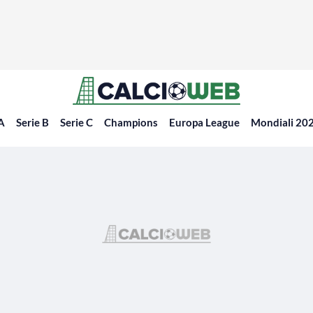
 A
Serie B
Serie C
Champions
Europa League
Mondiali 20