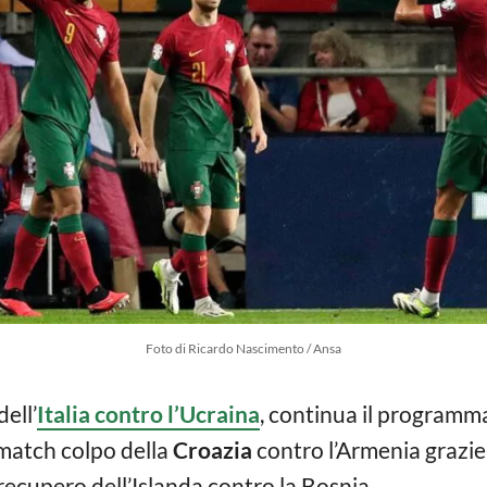
Foto di Ricardo Nascimento / Ansa
dell’
Italia contro l’Ucraina
, continua il programma
 match colpo della
Croazia
contro l’Armenia grazie 
recupero dell’Islanda contro la Bosnia.