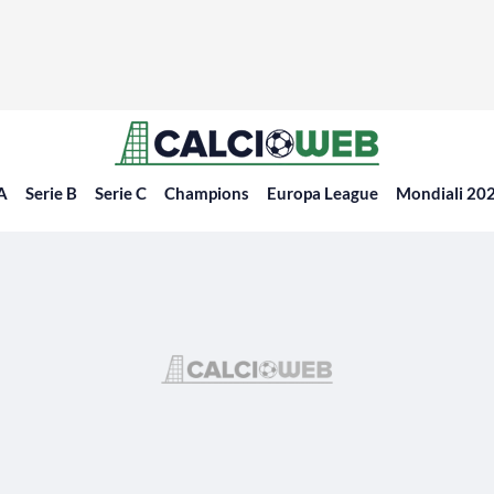
 A
Serie B
Serie C
Champions
Europa League
Mondiali 20