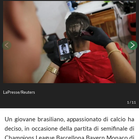
LaPresse/Reuters
L
1
/
11
Un giovane brasiliano, appassionato di calcio ha
deciso, in occasione della partita di semifinale di
Champions League Barcellona Bayern Monaco di