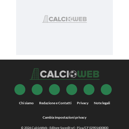
Chi siamo
Redazione e Contatti
Privacy
Note legali
Cambia impostazioni privacy
© 2026
CalcioWeb
- Editore Socedit srl - P.iva/CF 02901400800