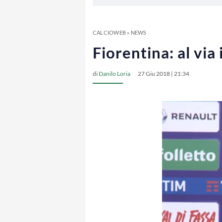
CALCIOWEB
»
NEWS
Fiorentina: al via 
di
Danilo Loria
27 Giu 2018 | 21:34