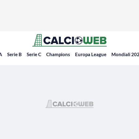
 A
Serie B
Serie C
Champions
Europa League
Mondiali 20