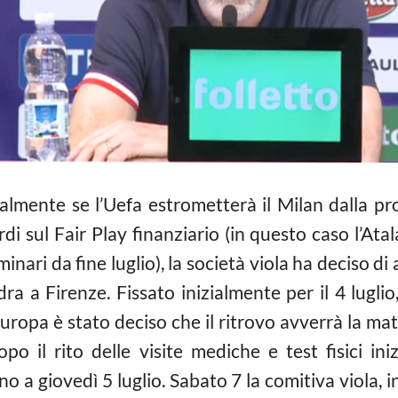
ialmente se l’Uefa estrometterà il Milan dalla p
i sul Fair Play finanziario (in questo caso l’Ata
minari da fine luglio), la società viola ha deciso di
a a Firenze. Fissato inizialmente per il 4 luglio,
uropa è stato deciso che il ritrovo avverrà la ma
po il rito delle visite mediche e test fisici ini
o a giovedì 5 luglio. Sabato 7 la comitiva viola, 