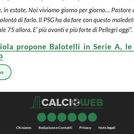
 in estate. Noi viviamo giorno per giorno… Pastore al
volontà di farlo. Il PSG ha da fare con questo malede
 75 allora. E’ più avanti e più forte di Pellegri oggi”.
iola propone Balotelli in Serie A, l
o
ws
Chi siamo
Redazione e Contatti
Privacy
Note legali