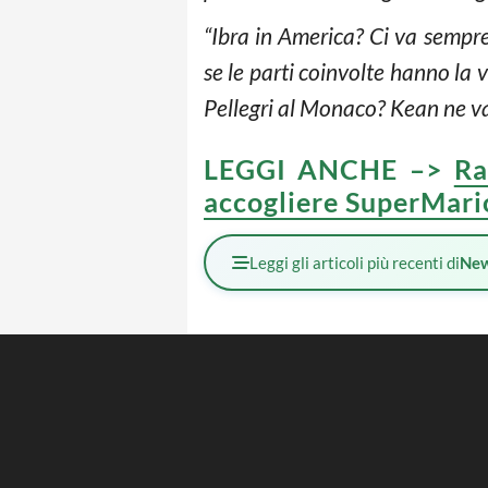
“Ibra in America? Ci va sempre,
se le parti coinvolte hanno la 
Pellegri al Monaco? Kean ne vale
LEGGI ANCHE –>
Ra
accogliere SuperMari
Leggi gli articoli più recenti di
Ne