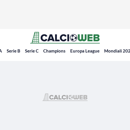
 A
Serie B
Serie C
Champions
Europa League
Mondiali 20