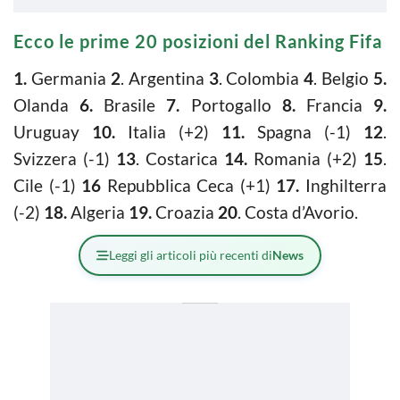
Ecco le prime 20 posizioni del Ranking Fifa
1.
Germania
2
. Argentina
3
. Colombia
4
. Belgio
5.
Olanda
6.
Brasile
7.
Portogallo
8.
Francia
9.
Uruguay
10.
Italia (+2)
11.
Spagna (-1)
12
.
Svizzera (-1)
13
. Costarica
14.
Romania (+2)
15
.
Cile (-1)
16
Repubblica Ceca (+1)
17.
Inghilterra
(-2)
1
8.
Algeria
19.
Croazia
20
. Costa d’Avorio.
Leggi gli articoli più recenti di
News