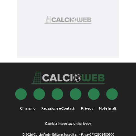
Chi siamo
Redazione e Contatti
Privacy
Note legali
Cambia impostazioni privacy
© 2026
CalcioWeb
- Editore Socedit srl - P.iva/CF 02901400800