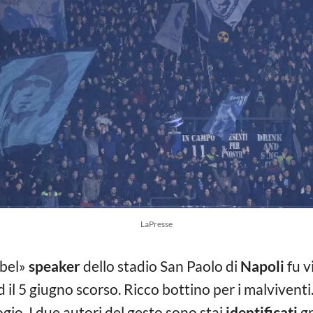
LaPresse
ibel»
speaker
dello stadio San Paolo di
Napoli
fu v
ed il 5 giugno scorso. Ricco bottino per i malviventi
ogio. I due autori del gesto sono stai
identificati
gr