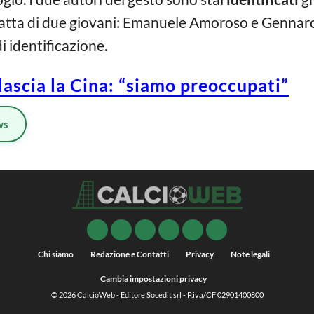
 tratta di due giovani: Emanuele Amoroso e Genna
 di identificazione.
ascia la Cina: “siamo preoccupati”
ws
Chi siamo
Redazione e Contatti
Privacy
Note legali
Cambia impostazioni privacy
© 2026
CalcioWeb
- Editore Socedit srl - P.iva/CF 02901400800