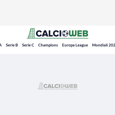
 A
Serie B
Serie C
Champions
Europa League
Mondiali 20