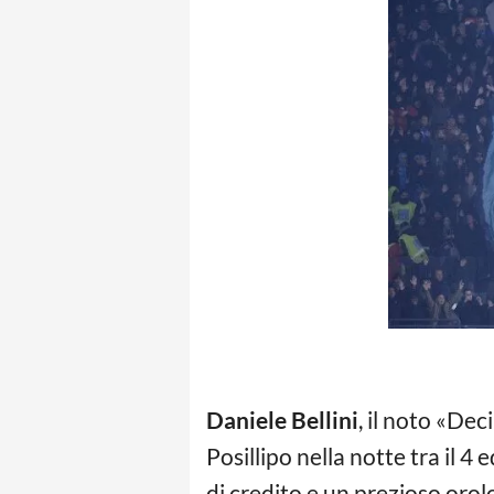
Daniele Bellini
, il noto «Dec
Posillipo nella notte tra il 4 
di credito e un prezioso orol