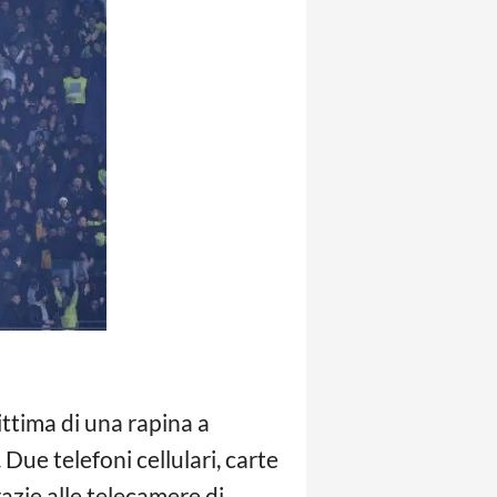
ittima di una rapina a
. Due telefoni cellulari, carte
azie alle telecamere di