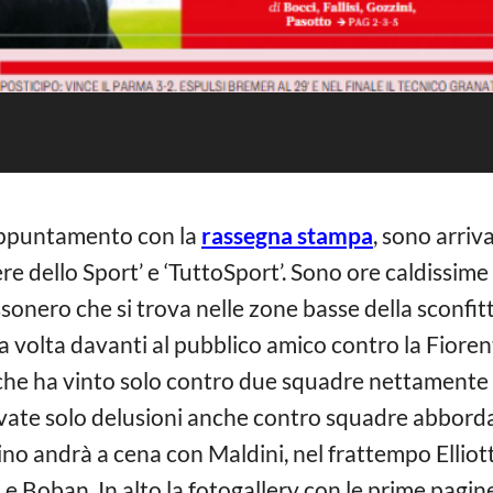
 appuntamento con la
rassegna stampa
, sono arriv
ere dello Sport’ e ‘TuttoSport’. Sono ore caldissime
ssonero che si trova nelle zone basse della sconfit
 volta davanti al pubblico amico contro la Fiore
 che ha vinto solo contro due squadre nettamente 
ivate solo delusioni anche contro squadre abbordab
ucraino andrà a cena con Maldini, nel frattempo Ellio
 e Boban. In alto la fotogallery con le prime pagin