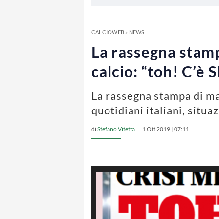
CALCIOWEB
»
NEWS
La rassegna stamp
calcio: “toh! C’è 
La rassegna stampa di mar
quotidiani italiani, situa
di
Stefano Vitetta
1 Ott 2019 | 07:11