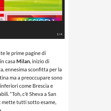
Gazzetta dello Sport
1
/
4
ate le prime pagine di
 in casa
Milan
, inizio di
ta, ennesima sconfitta per la
ntina ma a preoccupare sono
inferiori come Brescia e
ili. “Toh, c’è Sheva a San
tt mette tutti sotto esame,
e.