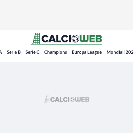
 A
Serie B
Serie C
Champions
Europa League
Mondiali 20