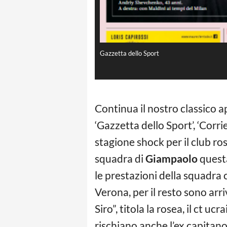
Gazzetta dello Sport
Continua il nostro classico
‘Gazzetta dello Sport’, ‘Corri
stagione shock per il club ro
squadra di
Giampaolo
questa
le prestazioni della squadra
Verona, per il resto sono arr
Siro”, titola la rosea, il ct 
rischiano anche l’ex capitano