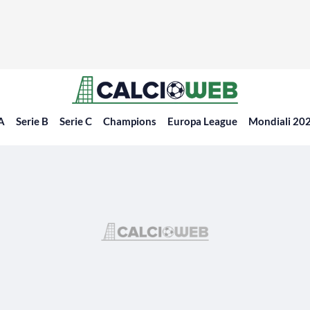
 A
Serie B
Serie C
Champions
Europa League
Mondiali 20