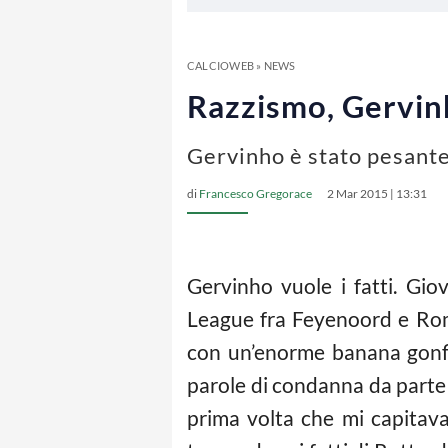
CALCIOWEB
»
NEWS
Razzismo, Gervinh
Gervinho è stato pesante
di
Francesco Gregorace
2 Mar 2015 | 13:31
Gervinho vuole i fatti. Gio
League fra Feyenoord e Roma,
con un’enorme banana gonfia
parole di condanna da parte d
prima volta che mi capitava