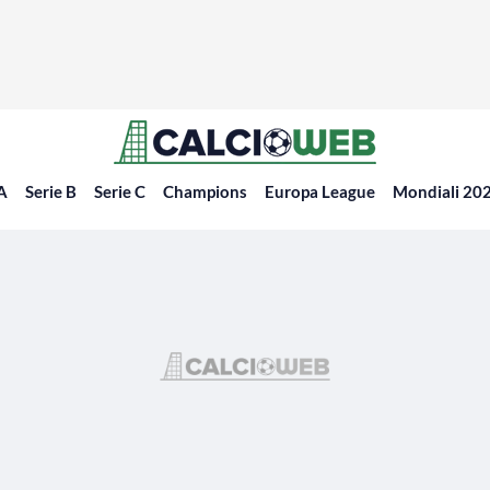
 A
Serie B
Serie C
Champions
Europa League
Mondiali 20