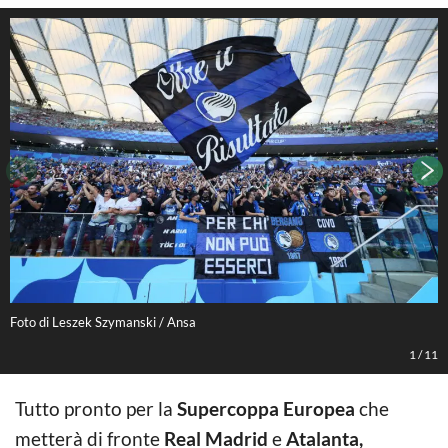
Foto di Leszek Szymanski / Ansa
F
1
/
11
Tutto pronto per la
Supercoppa Europea
che
metterà di fronte
Real Madrid
e
Atalanta,