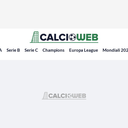
 A
Serie B
Serie C
Champions
Europa League
Mondiali 20