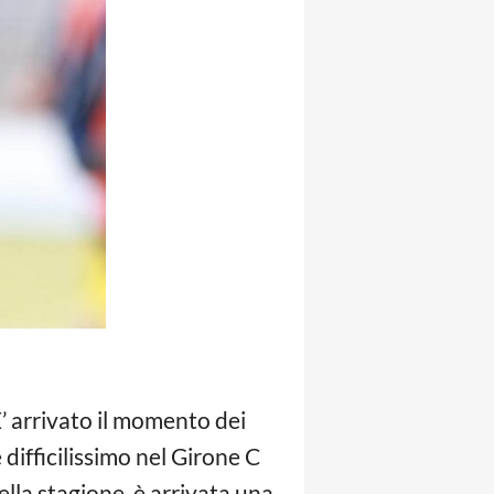
 E’ arrivato il momento dei
e difficilissimo nel Girone C
lla stagione, è arrivata una