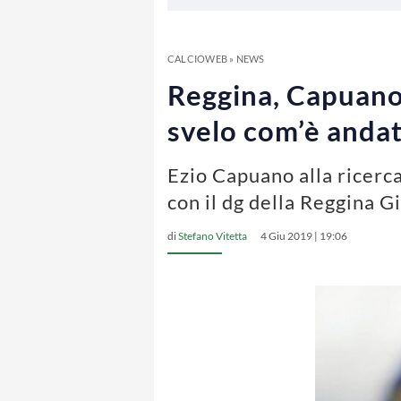
CALCIOWEB
»
NEWS
Reggina, Capuano 
svelo com’è andat
Ezio Capuano alla ricerca
con il dg della Reggina G
di
Stefano Vitetta
4 Giu 2019 | 19:06