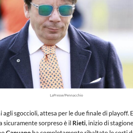
LaPresse/Pennacchio
 agli sgoccioli, attesa per le due finale di playoff.
a sicuramente sorpreso è il
Rieti
, inizio di stagion
ino
Capuano
ha completamente ribaltato le sorti de