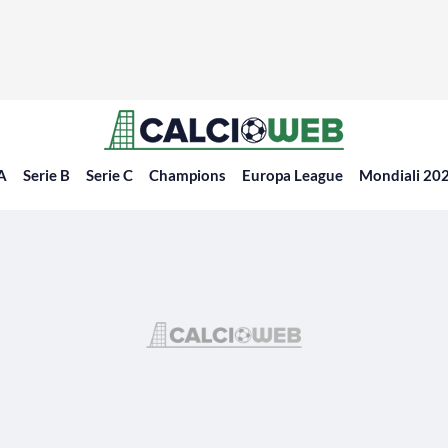
 A
Serie B
Serie C
Champions
Europa League
Mondiali 20