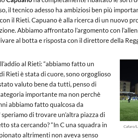
o, il tecnico adesso ha ambiziosi ben più importanti
 con il Rieti. Capuano è alla ricerca di un nuovo p
ozione. Abbiamo affrontato l’argomento con l’allen
ivare al botta e risposta con il direttore della Reg
ll’addio al Rieti: “abbiamo fatto un
 di Rieti è stata di cuore, sono orgoglioso
tato valuto bene da tutti, penso di
categoria importante ma non perchè
i anni abbiamo fatto qualcosa da
ff speriamo di trovare un’altra piazza di
getto sta cercando? “In C una squadra in
Cafaro/L
mpionato altrimenti non aveva senso