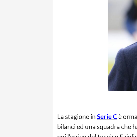
La stagione in
Serie C
è ormai
bilanci ed una squadra che h
poi l’arrivo del tecnico Eziol