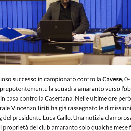
zioso successo in campionato contro la
Cavese
, 0
o prepotentemente la squadra amaranto verso l’obi
n casa contro la Casertana. Nelle ultime ore però
nerale Vincenzo
Iiriti
ha già rassegnato le dimission
el presidente Luca Gallo. Una notizia clamorosa, Ii
i proprietà del club amaranto solo qualche mese fa