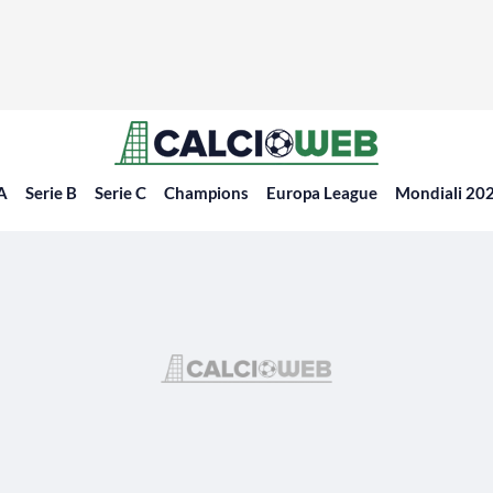
 A
Serie B
Serie C
Champions
Europa League
Mondiali 20